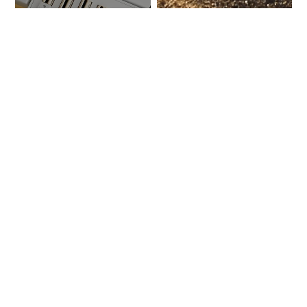
COFFRETS
DÉCOUVERTE
Faites plaisir à coup sûr
avec notre sélection de
ELIKSIRO -
coffrets cadeaux de
JEROBOAM
prestige.
PROGRAMME GOLDEN CLUB
Depuis 1953, nos clients fidèles sont notre plus belle
récompense. Le Golden Club, c'est notre façon de vous le
rendre avec des privilèges qui ont du sens. Votre confiance et
votre fidélité donnent vie à chaque chapitre.