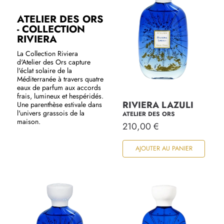
ATELIER DES ORS
- COLLECTION
RIVIERA
La Collection Riviera
d'Atelier des Ors capture
l'éclat solaire de la
Méditerranée à travers quatre
eaux de parfum aux accords
frais, lumineux et hespéridés.
RIVIERA LAZULI
Une parenthèse estivale dans
l'univers grassois de la
ATELIER DES ORS
maison.
P
210,00 €
r
i
AJOUTER AU PANIER
x
h
a
b
i
t
u
e