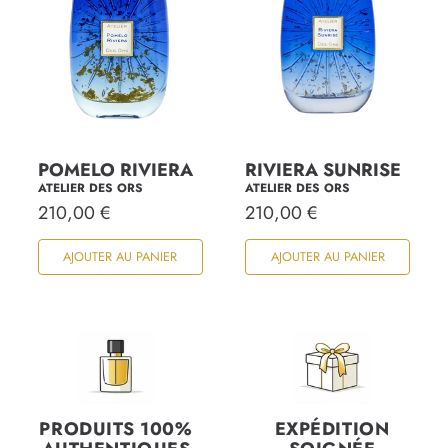
l
POMELO RIVIERA
RIVIERA SUNRISE
ATELIER DES ORS
ATELIER DES ORS
P
210,00 €
P
210,00 €
r
r
i
i
AJOUTER AU PANIER
AJOUTER AU PANIER
x
x
h
h
a
a
b
b
i
i
t
t
u
u
e
e
l
l
PRODUITS 100%
EXPÉDITION